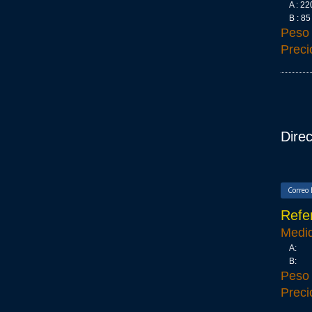
A : 2
B : 8
Peso
Preci
Dire
Correo 
Refe
Medi
A:
B:
Peso
Preci