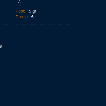
A:
B:
Peso :
5 gr
Precio :
€
je