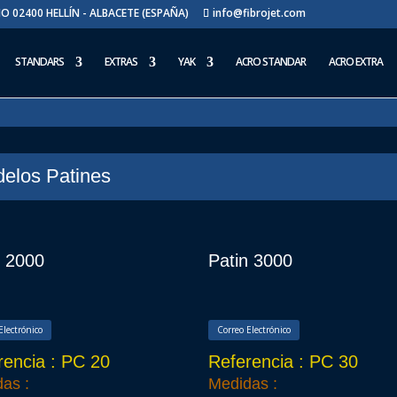
AJO 02400 HELLÍN - ALBACETE (ESPAÑA)
info@fibrojet.com
STANDARS
EXTRAS
YAK
ACRO STANDAR
ACRO EXTRA
elos Patines
n 2000
Patin 3000
Electrónico
Correo Electrónico
rencia : PC 20
Referencia : PC 30
as :
Medidas :