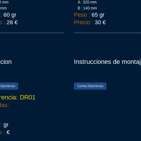
20 mm
A : 320 mm
5 mm
B : 140 mm
 :
60 gr
Peso :
65 gr
o :
28 €
Precio :
30 €
ccion
Instrucciones de monta
Electrónico
Correo Electrónico
rencia: DR01
das:
 :
gr
o :
€