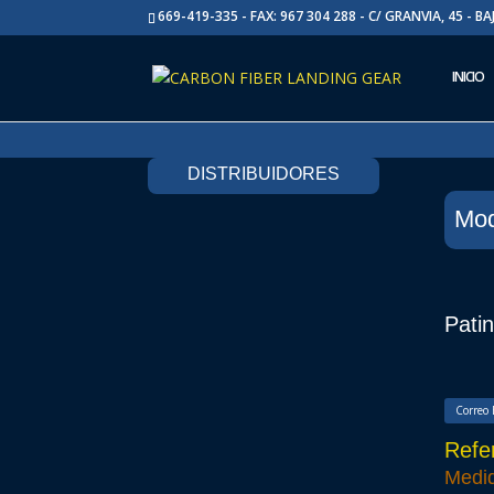
669-419-335 - FAX: 967 304 288 - C/ GRANVIA, 45 - B
INICIO
DISTRIBUIDORES
Mod
Pati
Correo 
Refe
Medid