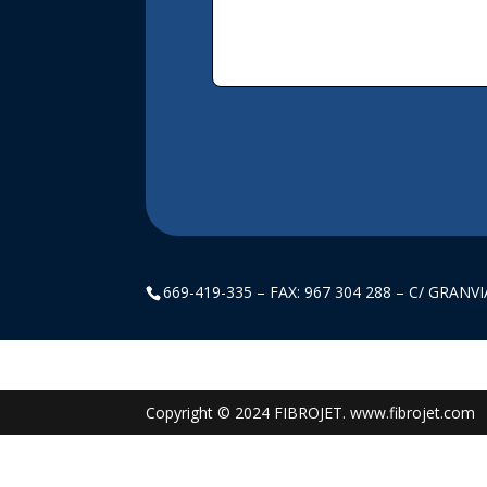
Alternative:
669-419-335 – FAX: 967 304 288 – C/ GRANV
Pentru a-ți crește șansele de a obține creditul urgent de azi, este import
îmbunătățești, dacă este necesar.
Copyright © 2024 FIBROJET. www.fibrojet.com