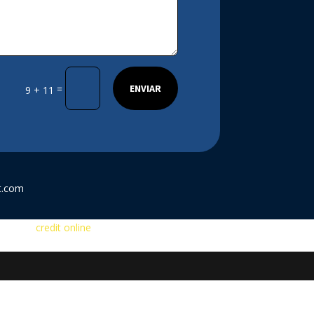
ENVIAR
=
9 + 11
t.com
 verifici
credit online
scorul de credit în prealabil și încercă să îl