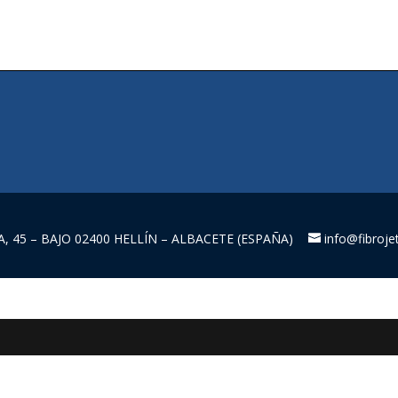
IA, 45 – BAJO 02400 HELLÍN – ALBACETE (ESPAÑA)
info@fibroje
ant să ții cont de câteva sfaturi utile. În primul rând, asigură-te că îți