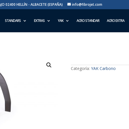
BAJO 02400 HELLÍN - ALBACETE (ESPAÑA)
info@fibrojet.com
STANDARS
EXTRAS
YAK
ACRO STANDAR
ACRO EXTRA
Yak Carbono 2600
Categoría:
YAK Carbono