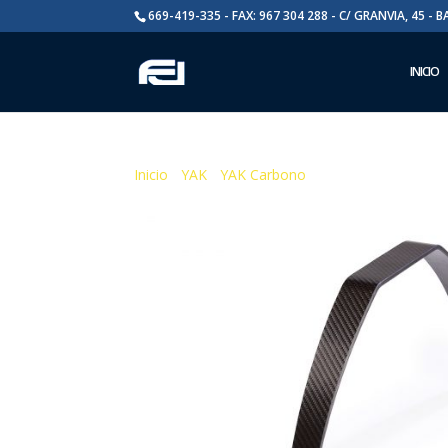
669-419-335 - FAX: 967 304 288 - C/ GRANVIA, 45 - 
INICIO
Inicio
/
YAK
/
YAK Carbono
/ Yak Carbono 2600