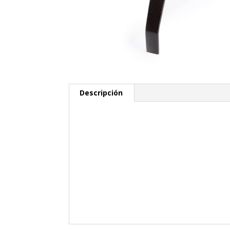
Descripción
Descripción
Referencia : YC 26
Medidas :
A : 570 mm
B : 270 mm
C : 180 mm
D : 45 mm
Peso :
415 gr
Precio :
60 €