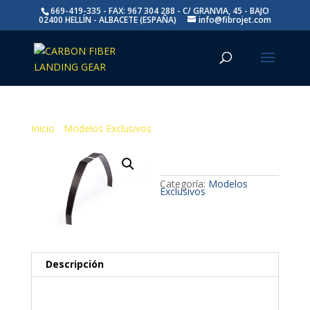
669-419-335 - FAX: 967 304 288 - C/ GRANVIA, 45 - BAJO
02400 HELLÍN - ALBACETE (ESPAÑA)
info@fibrojet.com
Inicio
/
Modelos Exclusivos
/ SUKHOI SU-26MX
SUKHOI SU-
26MX
Categoría:
Modelos
Exclusivos
Descripción
Descripción