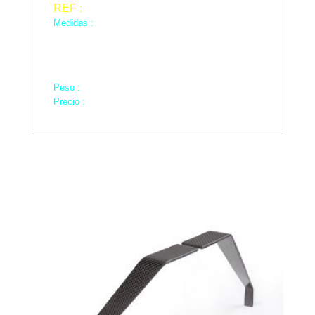
REF :
SU-26 MX – 2
Medidas :
A : 920 mm
B : 420 mm
C : 285 mm
D : 65 mm
Peso :
1300 Gms
Precio :
250 €
Productos relacionados