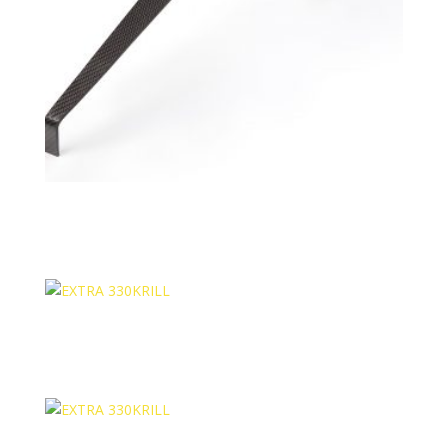
ULTIMATE 300KS Krill (3)
EXTRA 330 sc 35% Krill