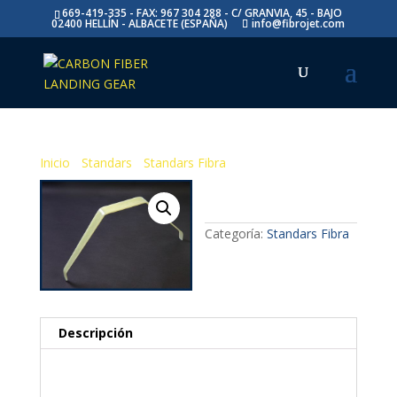
669-419-335 - FAX: 967 304 288 - C/ GRANVIA, 45 - BAJO
02400 HELLÍN - ALBACETE (ESPAÑA)
info@fibrojet.com
Inicio
/
Standars
/
Standars Fibra
/ Standard Fibra 3500
Standard Fibra
3500
Categoría:
Standars Fibra
Descripción
Descripción