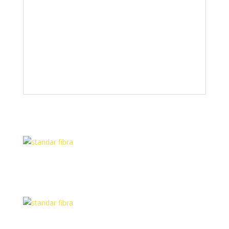
REFERENCIA :
S 35 No disponible
Medidas:
A: 920 mm
B: 385 mm
C: 300 mm
D: 60mm
Peso :
1200 gr
Precio :
70 €
Productos relacionados
Standard Fibra 2200
Standard Fibra 2000