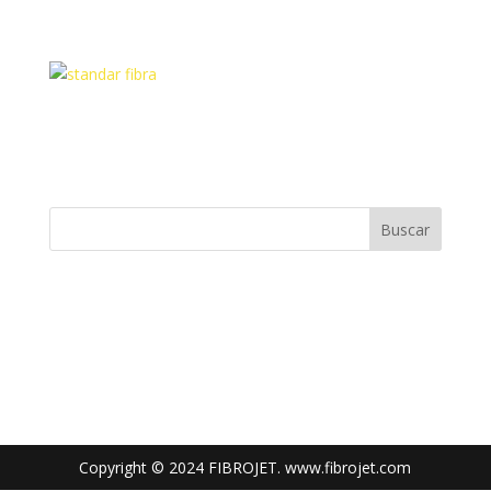
Standard Fibra 1600
Buscar
Entradas recientes
Comentarios recientes
No hay comentarios que mostrar.
Copyright © 2024 FIBROJET. www.fibrojet.com