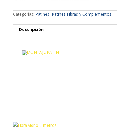
Instrucciones de montaje
Categorías:
Patines
,
Patines Fibras y Complementos
Descripción
Descripción
Referencia:
Medidas:
A:
B:
Peso:
Precio:
Productos relacionados