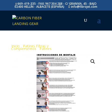
669-419-335 - FAX: 967 304 288 - C/ GRANVIA, 45 - BAJO
02400 HELLÍN - ALBACETE (ESPAÑA)
info@fibrojet.com
Inicio
/
Patines Fibras y
Complementos
/
Patines
/ Instrucciones de montaje