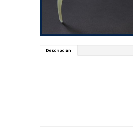
Descripción
Descripción
Referencia :
E 26
Medidas :
A : 570 mm
B : 290 mm
C : 240 mm
D : 48 mm
Peso :
490 gr
Precio :
45 €