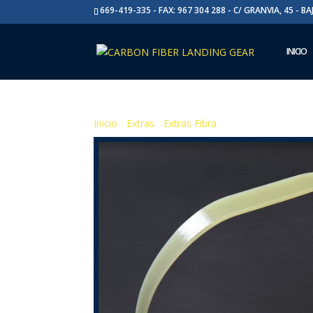
669-419-335 - FAX: 967 304 288 - C/ GRANVIA, 45 - B
INICIO
Inicio
/
Extras
/
Extras Fibra
/ Extra Fibra 2600