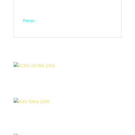
C : 240 mm
D : 45 mm
Peso :
360 Gms
Precio :
70 €
Productos relacionados
ACRO EXTRA 2700
Acro Extra 2200