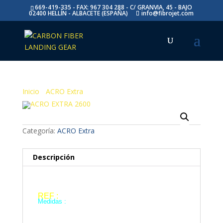
669-419-335 - FAX: 967 304 288 - C/ GRANVIA, 45 - BAJO
02400 HELLÍN - ALBACETE (ESPAÑA)
info@fibrojet.com
Inicio
/
ACRO Extra
/ ACRO EXTRA 2600
ACRO EXTRA 2600
Categoría:
ACRO Extra
Descripción
Descripción
REF :
AEC 26
Medidas :
A : 530 mm
B : 290 mm