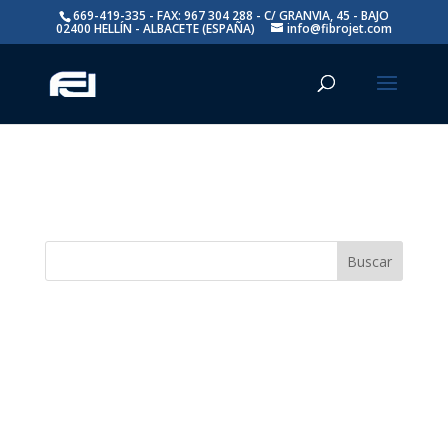
669-419-335 - FAX: 967 304 288 - C/ GRANVIA, 45 - BAJO
02400 HELLÍN - ALBACETE (ESPAÑA)
info@fibrojet.com
No se encontraron resultados
La página solicitada no pudo encontrarse. Trate de
perfeccionar su búsqueda o utilice la navegación para
localizar la entrada.
Buscar
Entradas recientes
Comentarios recientes
No hay comentarios que mostrar.